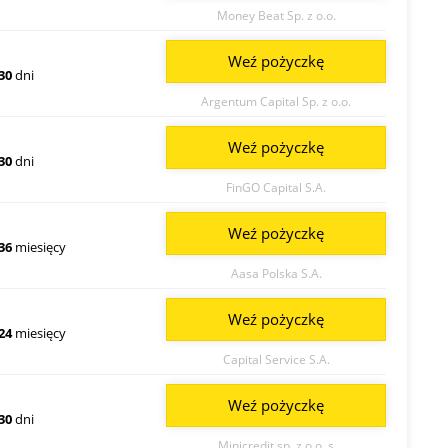
Money Beat Sp. z o.o.
Weź pożyczkę
30
dni
Argentum Capital Sp. z o.o.
Weź pożyczkę
30
dni
FinGO Capital S.A.
Weź pożyczkę
36
miesięcy
Aasa Polska S.A.
Weź pożyczkę
24
miesięcy
Capital Service S.A.
Weź pożyczkę
30
dni
Minicredit sp. z o.o. s