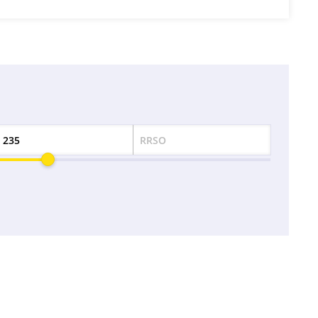
RRSO
Odsetek