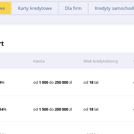
we
Karty kredytowe
Dla firm
Kredyty samocho
rt
Kwota
Wiek kredytobiorcy
9
%
od
1 000
do
250 000
zł
od
18
lat
14
%
od
1 500
do
200 000
zł
od
18
lat