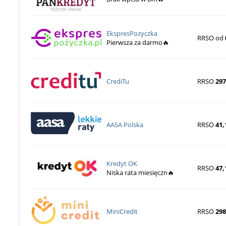
EkspresPozyczka
RRSO od
Pierwsza za darmo🔥
CrediTu
RRSO
297
AASA Polska
RRSO
41,
Kredyt OK
RRSO
47,
Niska rata miesięczn🔥
MiniCredit
RRSO
29