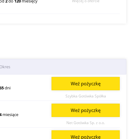
od
2
do
120
miesięcy
Więcej o ofercie
Okres
Weź pożyczkę
65
dni
Szybka Gotówka Spółka
Weź pożyczkę
4
miesiące
Net Gotówka Sp. z o.o.
Weź pożyczkę