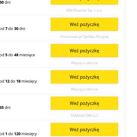
30
dni
KIM Finance Sp. z o.o.
Weź pożyczkę
od
7
do
30
dni
Finansowo.pl Spółka Akcyjna
Weź pożyczkę
od
5
do
48
miesiące
Więcej o ofercie
Weź pożyczkę
od
12
do
18
miesięcy
Więcej o ofercie
Weź pożyczkę
65
dni
TAMGACOM LLC
Weź pożyczkę
od
1
do
120
miesięcy