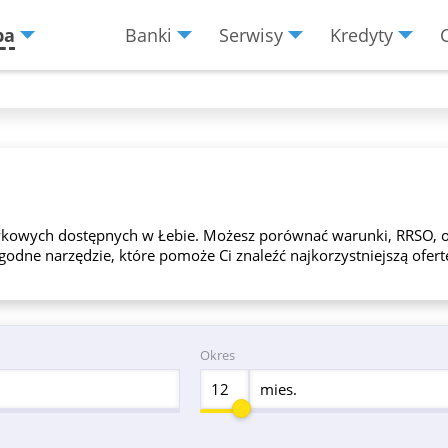
ba
Banki
Serwisy
Kredyty
Menu
Burger
tówkowych dostępnych w Łebie. Możesz porównać warunki, RRSO, 
odne narzędzie, które pomoże Ci znaleźć najkorzystniejszą ofert
Okres
mies.