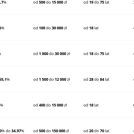
,7
%
od
500
do
15 000
zł
od
19
do
75
lat
5
%
od
100
do
30 000
zł
od
18
lat
%
od
1 000
do
30 000
zł
od
18
do
75
lat
55,1
%
od
1 500
do
12 000
zł
od
28
do
84
lat
9
%
od
400
do
15 000
zł
od
18
lat
0
% do
34.97
%
od
500
do
150 000
zł
od
20
do
70
lat