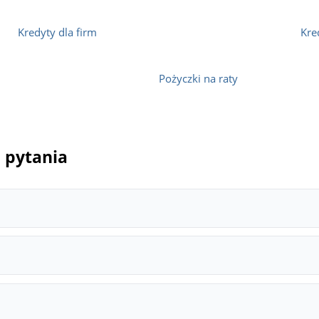
Kredyty dla firm
Kre
Pożyczki na raty
 pytania
a zmniejszyć całkowity koszt zobowiązania. W wielu przypadkac
 różnych banków w jednym miejscu. Dzięki nim można sprawdzić 