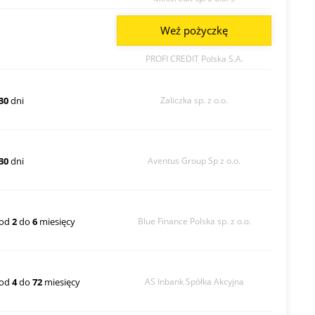
Weź pożyczkę
PROFI CREDIT Polska S.A.
30
dni
Zaliczka sp. z o.o.
30
dni
Aventus Group Sp z o.o.
od
2
do
6
miesięcy
Blue Finance Polska sp. z o.o.
od
4
do
72
miesięcy
AS Inbank Spółka Akcyjna