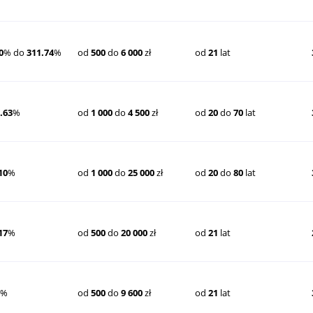
0
% do
311.74
%
od
500
do
6 000
zł
od
21
lat
.63
%
od
1 000
do
4 500
zł
od
20
do
70
lat
10
%
od
1 000
do
25 000
zł
od
20
do
80
lat
17
%
od
500
do
20 000
zł
od
21
lat
8
%
od
500
do
9 600
zł
od
21
lat