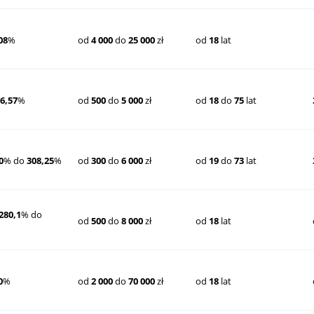
08
%
od
4 000
do
25 000
zł
od
18
lat
6,57
%
od
500
do
5 000
zł
od
18
do
75
lat
0
% do
308,25
%
od
300
do
6 000
zł
od
19
do
73
lat
280,1
% do
od
500
do
8 000
zł
od
18
lat
0
%
od
2 000
do
70 000
zł
od
18
lat