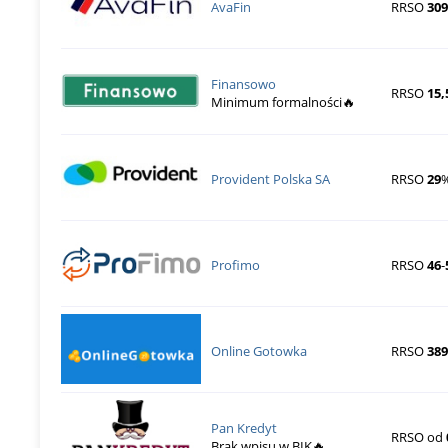
AvaFin
RRSO
309
Finansowo
RRSO
15,
Minimum formalności🔥
Provident Polska SA
RRSO
29
Profimo
RRSO
46
-
Online Gotowka
RRSO
38
Pan Kredyt
RRSO od
Brak wpisu w BIK🔥