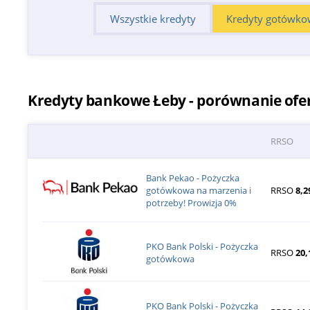
Wszystkie kredyty
Kredyty gotówko
Kredyty bankowe Łeby - porównanie ofe
RRSO
Bank Pekao - Pożyczka
gotówkowa na marzenia i
RRSO
8,2
potrzeby! Prowizja 0%
PKO Bank Polski - Pożyczka
RRSO
20,
gotówkowa
PKO Bank Polski - Pożyczka