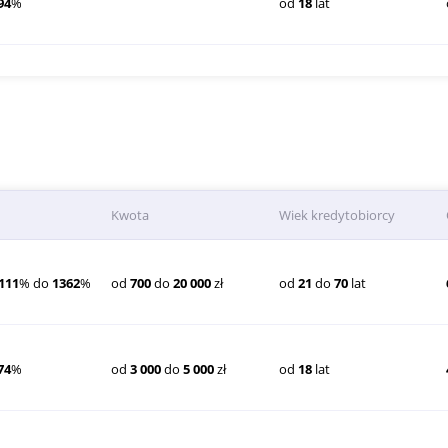
94
%
od
18
lat
Kwota
Wiek kredytobiorcy
111
% do
1362
%
od
700
do
20 000
zł
od
21
do
70
lat
74
%
od
3 000
do
5 000
zł
od
18
lat