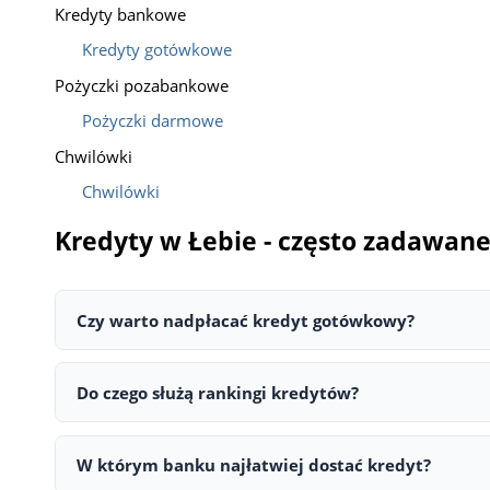
Kredyty bankowe
Kredyty gotówkowe
Pożyczki pozabankowe
Pożyczki darmowe
Chwilówki
Chwilówki
Kredyty w Łebie - często zadawane
Czy warto nadpłacać kredyt gotówkowy?
Tak — wcześniejsza spłata lub nadpłata kredytu pozwal
dodatkowych.
Do czego służą rankingi kredytów?
Rankingi kredytów umożliwiają szybkie porównanie ofert
wybrać najkorzystniejszą ofertę.
W którym banku najłatwiej dostać kredyt?