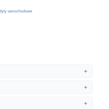
dyty samochodowe
h bank ma obowiązek zwrócić część prowizji i kosztów
oprocentowanie, RRSO i dodatkowe koszty, a następnie