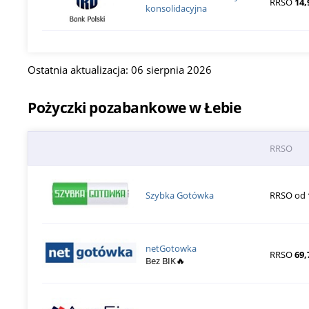
RRSO
14,
konsolidacyjna
Ostatnia aktualizacja: 06 sierpnia 2026
Pożyczki pozabankowe w Łebie
RRSO
Szybka Gotówka
RRSO od
netGotowka
RRSO
69,
Bez BIK🔥