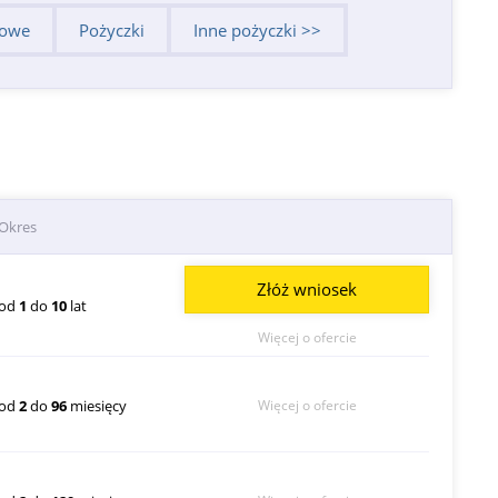
dowe
Pożyczki
Inne pożyczki >>
Okres
Złóż wniosek
od
1
do
10
lat
Więcej o ofercie
od
2
do
96
miesięcy
Więcej o ofercie